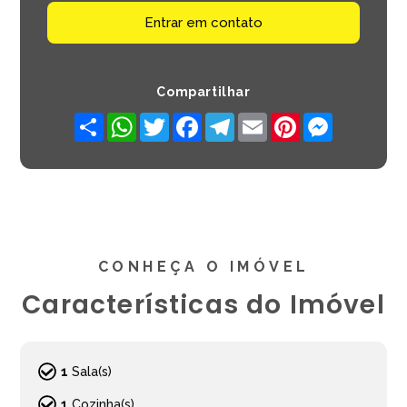
Entrar em contato
Compartilhar
Share
WhatsApp
Twitter
Facebook
Telegram
Email
Pinterest
Messenger
CONHEÇA O IMÓVEL
Características do Imóvel
1
Sala(s)
1
Cozinha(s)