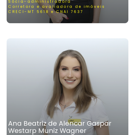
Sócia-administradora
Corretora e avaliadora de imóveis
CRECI-MT 5618 e CNAI 7637
Ana Beatriz de Alencar Gaspar
Westarp Muniz Wagner