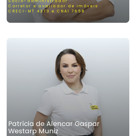
Sócio-administrador
Corretor e avaliador de imóveis
CRECI-MT 4373 e CNAI 7658
Patrícia de Alencar Gaspar
Westarp Muniz